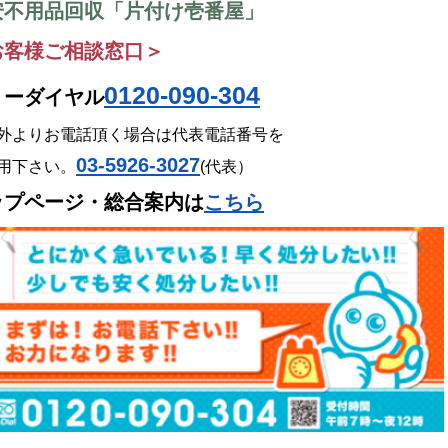
安不用品回収「片付け壱番屋」
お客様ご相談窓口＞
0120-090-304
リーダイヤル
外よりお電話頂く場合は代表電話番号
を
0
3-5926-3027
(代表）
用下さい。
ップページ・総合案内は
こちら