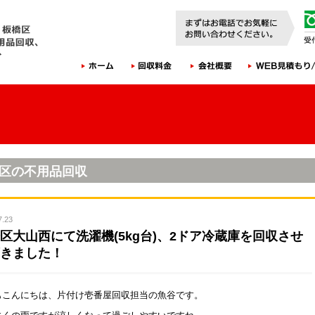
区の不用品回収
7.23
区大山西にて洗濯機(5kg台)、2ドア冷蔵庫を回収させ
きました！
もこんにちは、片付け壱番屋回収担当の魚谷です。