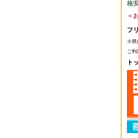
格
＜
フ
※県
ご利
ト