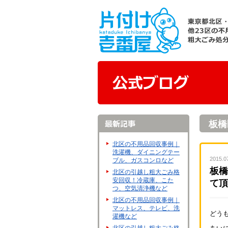
板橋
北区の不用品回収事例｜
洗濯機、ダイニングテー
2015.0
ブル、ガスコンロなど
板橋
北区の引越し粗大ごみ格
安回収！冷蔵庫、こた
て頂
つ、空気清浄機など
北区の不用品回収事例｜
マットレス、テレビ、洗
どう
濯機など