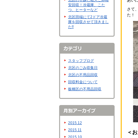
北区の引越し粗大ごみ格
あい
安回収！冷蔵庫、こた
さて、
つ、ヒーターなど
た！
北区田端にて2ドア冷蔵
庫を回収させて頂きまし
た!!
スタッフブログ
北区のごみ収集日
北区の不用品回収
回収料金について
板橋区の不用品回収
2015.12
2015.11
＜お
2015.10