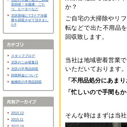
北区の引越し粗大ごみ格
安回収！冷蔵庫、こた
か？
つ、ヒーターなど
北区田端にて2ドア冷蔵
ご自宅の大掃除やリ
庫を回収させて頂きまし
た!!
転などで出た不用品
回収致します。
スタッフブログ
当社は地域密着営業
北区のごみ収集日
いただいております
北区の不用品回収
回収料金について
「不用品処分にあまり
板橋区の不用品回収
「忙しいので手間もか
2015.12
そんな時はまずは当社
2015.11
2015.10