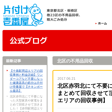
北区の不用品回収
【十条駅周辺エリアの回
収事例と料金詳細】ワン
2017.06.21
ダーコアなど不要になっ
た健康器具の処分は片付
北区赤羽北にて不要
け壱番屋で【チキンボー
ル最高】
まとめて回収させて
北区赤羽北にて不要にな
エリアの回収事例】
った大型家具や家電をま
とめて回収させて頂きま
した！【赤羽駅周辺エリ