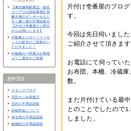
アの回収事例】
片付け壱番屋のブログ
【東武練馬駅周辺・徳丸
エリアでの回収事例】荷
す。
解き後のダンボールなど
引っ越し後の不用品処分
【片付け壱番屋なら即日
からお伺いします】
今回は先日伺いました
中板橋よりローソファセ
ットの処分のご依頼をい
ご紹介させて頂きます
ただきました！
中板橋の一軒家のお客様
より二度目のご依頼
お電話にて伺っていた
お布団、本棚、冷蔵庫
数。
スタッフブログ
北区のごみ収集日
まだ片付けている最中
北区の不用品回収
とのことでしたので1
回収料金について
しました。
埼玉県の不用品回収
板橋区の不用品回収