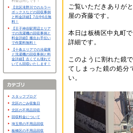
料金は同じです！
ご覧いただきありが
【北区滝野川でのカラー
ボックスなどの回収事例
屋の斉藤です。
と料金詳細】7点中6点無
料！
【王子神谷駅周辺エリア
本日は板橋区中丸町
での洗濯機の回収事例と
料金詳細】搬出お手伝い
詳細です。
で作業料無料！
【十条エリアでの冷蔵庫
と洗濯機の回収事例と料
このように割れた鏡
金詳細】古くても壊れて
いても回収いたします！
てしまった鏡の処分
い。
スタッフブログ
北区のごみ収集日
北区の不用品回収
回収料金について
埼玉県の不用品回収
板橋区の不用品回収