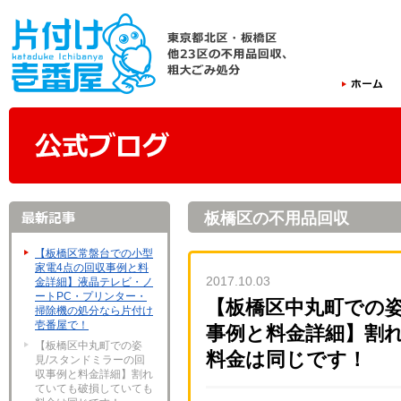
板橋区の不用品回収
【板橋区常盤台での小型
家電4点の回収事例と料
2017.10.03
金詳細】液晶テレビ・ノ
ートPC・プリンター・
【板橋区中丸町での姿
掃除機の処分なら片付け
壱番屋で！
事例と料金詳細】割
【板橋区中丸町での姿
料金は同じです！
見/スタンドミラーの回
収事例と料金詳細】割れ
ていても破損していても